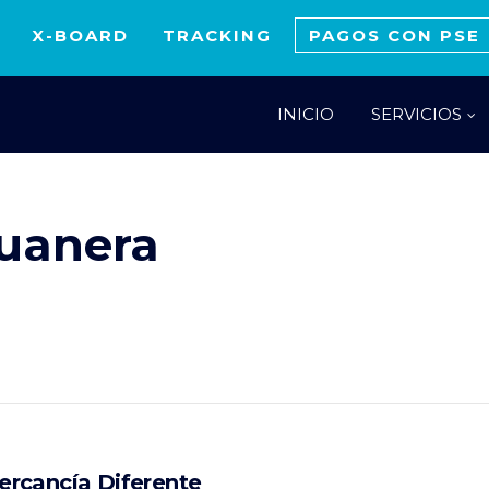
X-BOARD
TRACKING
PAGOS CON PSE
INICIO
SERVICIOS
duanera
rcancía Diferente