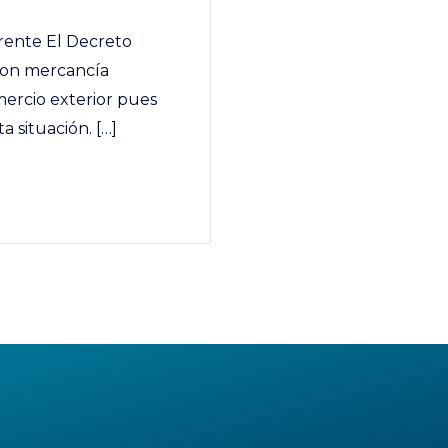
erente El Decreto
 con mercancía
mercio exterior pues
 situación. […]