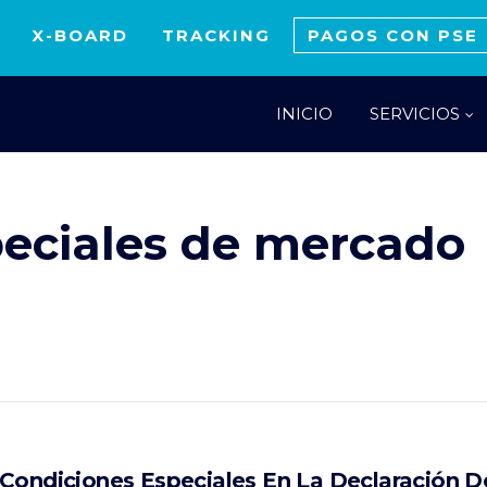
X-BOARD
TRACKING
PAGOS CON PSE
INICIO
SERVICIOS
peciales de mercado
Condiciones Especiales En La Declaración D