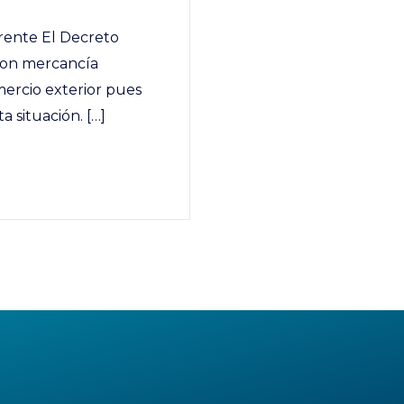
erente El Decreto
 con mercancía
mercio exterior pues
 situación. […]