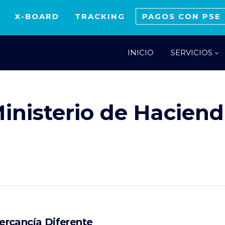
X-BOARD
TRACKING
PAGOS CON PSE
INICIO
SERVICIOS
inisterio de Hacien
rcancía Diferente