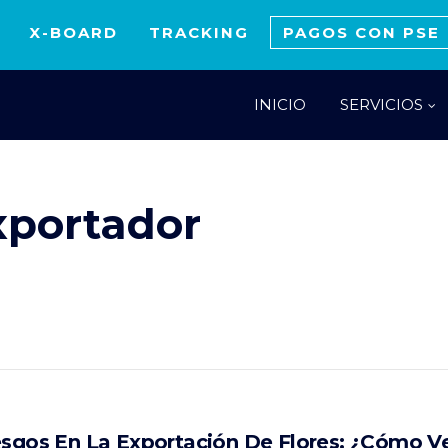
X-BOARD
TRACKING
PAGOS CON PSE
INICIO
SERVICIOS
xportador
esgos En La Exportación De Flores: ¿Cómo Ve