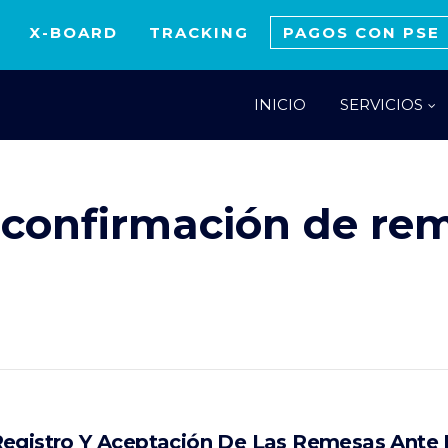
X-BOARD
TRACKING
PAGOS CON PSE
INICIO
SERVICIOS
a confirmación de re
egistro Y Aceptación De Las Remesas Ante E