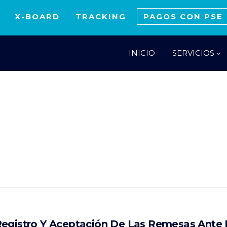
X-BOARD
TRACKING
PAGOS CON PSE
INICIO
SERVICIOS
egistro Y Aceptación De Las Remesas Ante E