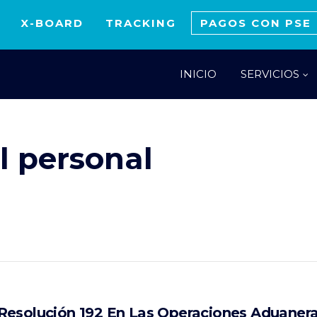
X-BOARD
TRACKING
PAGOS CON PSE
INICIO
SERVICIOS
l personal
Resolución 192 En Las Operaciones Aduanera