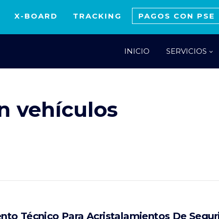
X-BOARD
TRACKING
PAGOS CON PSE
INICIO
SERVICIOS
n vehículos
to Técnico Para Acristalamientos De Segur