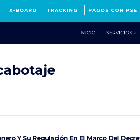
X-BOARD
TRACKING
PAGOS CON PSE
INICIO
SERVICIOS
cabotaje
anero Y Su Regulación En El Marco Del Decr