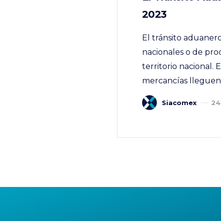
2023
El tránsito aduaner
nacionales o de pro
territorio nacional. 
mercancías lleguen 
Siacomex
24