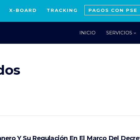
X-BOARD
TRACKING
PAGOS CON PSE
INICIO
SERVICIOS
dos
anero Y Su Regulación En El Marco Del Decr