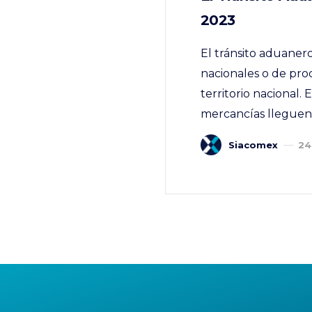
2023
El tránsito aduaner
nacionales o de pro
territorio nacional. 
mercancías lleguen 
Siacomex
24