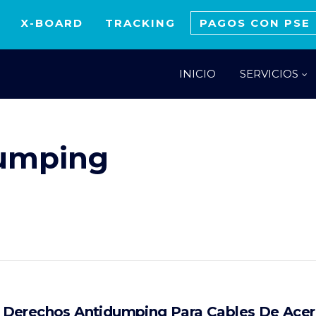
X-BOARD
TRACKING
PAGOS CON PSE
INICIO
SERVICIOS
dumping
Derechos Antidumping Para Cables De Acer