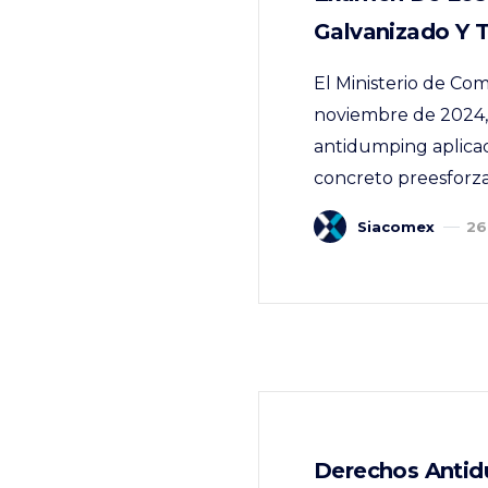
Galvanizado Y 
El Ministerio de Com
noviembre de 2024, 
antidumping aplicad
concreto preesforzad
Siacomex
26
Derechos Antid