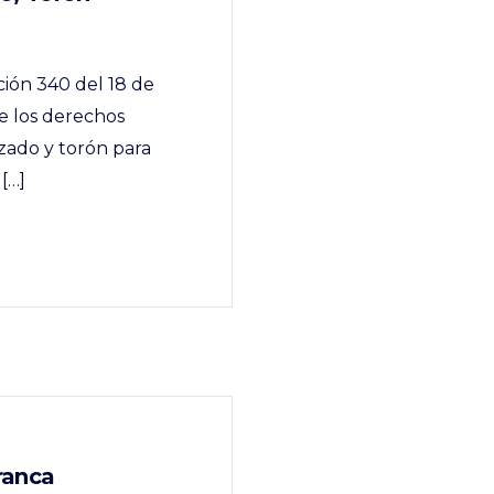
ción 340 del 18 de
e los derechos
zado y torón para
[…]
ranca