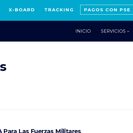
X-BOARD
TRACKING
PAGOS CON PSE
INICIO
SERVICIOS
s
 Para Las Fuerzas Militares