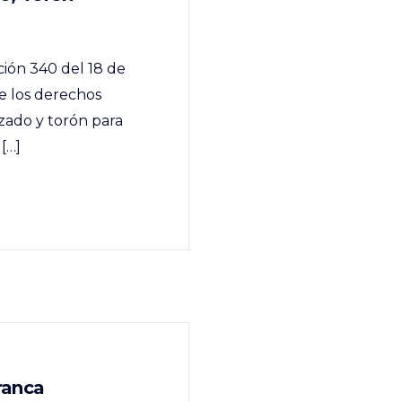
ción 340 del 18 de
e los derechos
zado y torón para
[…]
ranca