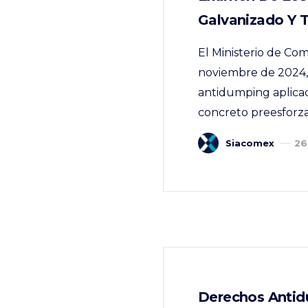
Galvanizado Y 
El Ministerio de Com
noviembre de 2024, 
antidumping aplicad
concreto preesforzad
Siacomex
26
Derechos Antid