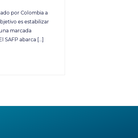
tado por Colombia a
etivo es estabilizar
n una marcada
El SAFP abarca […]