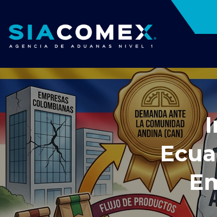
Ecua
Em