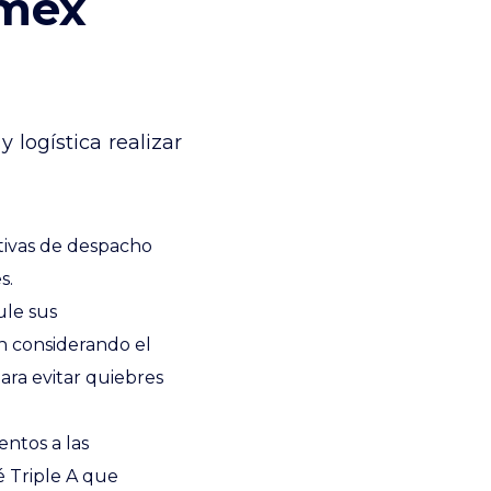
omex
 logística realizar
ativas de despacho
s.
le sus
n considerando el
ara evitar quiebres
entos a las
é Triple A que