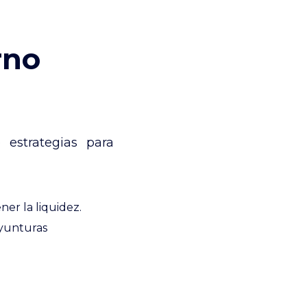
rno
 estrategias para
er la liquidez.
yunturas