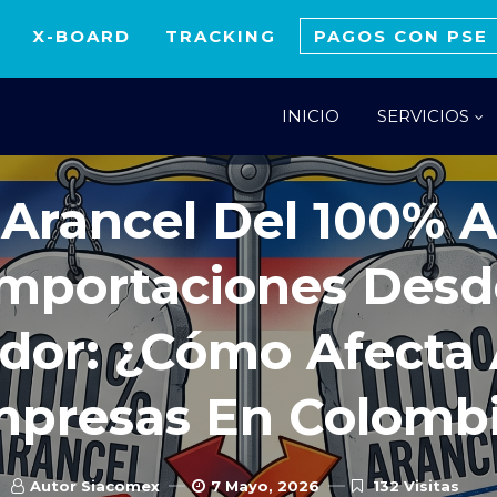
X-BOARD
TRACKING
PAGOS CON PSE
INICIO
SERVICIOS
Noticias
Arancel Del 100% A
Importaciones Desd
dor: ¿Cómo Afecta 
presas En Colomb
Autor Siacomex
7 Mayo, 2026
132 Visitas