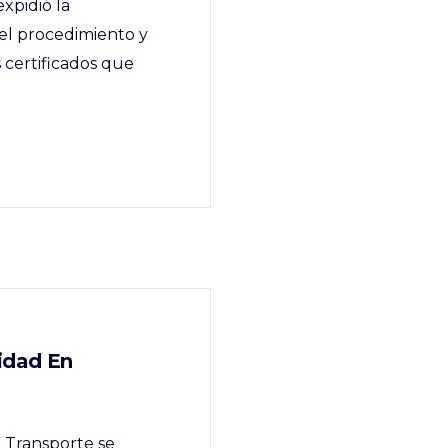
xpidió la
 el procedimiento y
s certificados que
idad En
 Transporte se