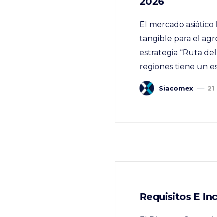
2026
El mercado asiático 
tangible para el ag
estrategia “Ruta del
regiones tiene un es
Siacomex
21
Requisitos E In